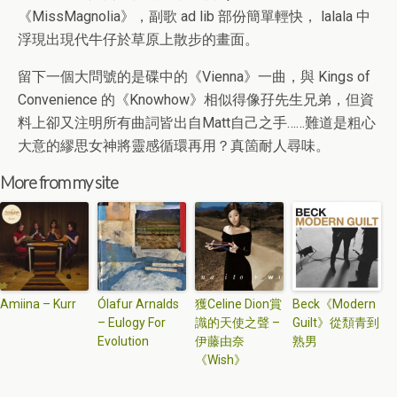
《MissMagnolia》，副歌 ad lib 部份簡單輕快， lalala 中
浮現出現代牛仔於草原上散步的畫面。
留下一個大問號的是碟中的《Vienna》一曲，與 Kings of
Convenience 的《Knowhow》相似得像孖先生兄弟，但資
料上卻又注明所有曲詞皆出自Matt自己之手……難道是粗心
大意的繆思女神將靈感循環再用？真箇耐人尋味。
More from my site
Amiina – Kurr
Ólafur Arnalds
獲Celine Dion賞
Beck《Modern
– Eulogy For
識的天使之聲 –
Guilt》從頽青到
Evolution
伊藤由奈
熟男
《Wish》