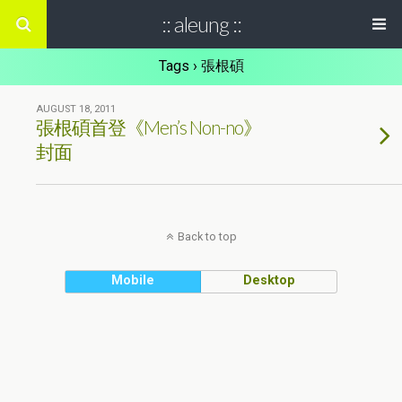
:: aleung ::
Tags › 張根碩
AUGUST 18, 2011
張根碩首登《Men’s Non-no》
封面
Back to top
Mobile
Desktop